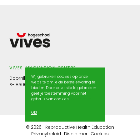
VIVES INNOVATION CENTRE
Wij gebruiken cookies op onze
Doorniksesteenweg 145
website om je de beste ervaring te
B- 8500 Kortrijk
bieden. Door deze site te gebruiken
geef je toestemming voor het
gebruik van cookies.
Meer weten
Ok!
© 2026
Reproductive Health Education
Privacybeleid
Disclaimer
Cookies