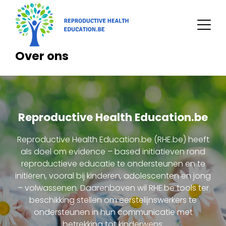
Overslaan
en
naar
de
Over ons
inhoud
gaan
Reproductive Health Education.be
Reproductive Health Education.be (RHE.be) heeft
als doel om evidence – based initiatieven rond
reproductieve educatie te ondersteunen en te
initiëren, vooral bij kinderen, adolescenten en jong
– volwassenen. Daarenboven wil RHE.be tools ter
beschikking stellen om eerstelijnswerkers te
ondersteunen in hun communicatie met
betrekking tot kinderwens.