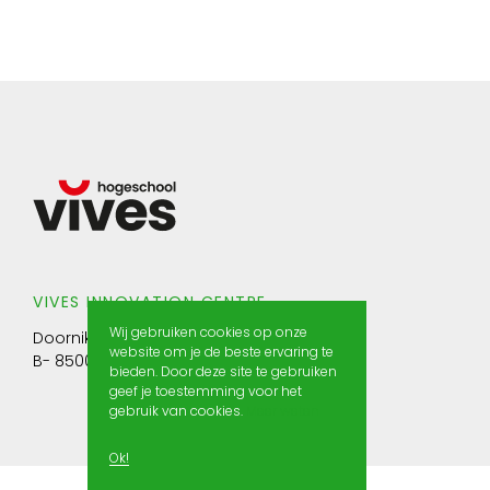
VIVES INNOVATION CENTRE
Wij gebruiken cookies op onze
Doorniksesteenweg 145
website om je de beste ervaring te
B- 8500 Kortrijk
bieden. Door deze site te gebruiken
geef je toestemming voor het
gebruik van cookies.
Meer weten
Ok!